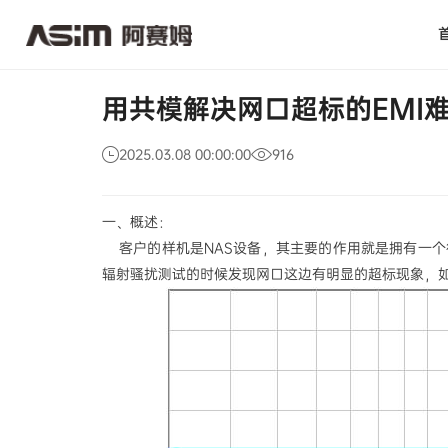
用
新闻活动
公司新闻
共
模
解
决
网
用共模解决网口超标的EMI
口
超
标
2025.03.08 00:00:00
916
的
EMI
难
一、概述：
题
客户的样机是NAS设备，其主要的作用就是拥有一个
辐射骚扰测试的时候发现网口这边有明显的超标现象，