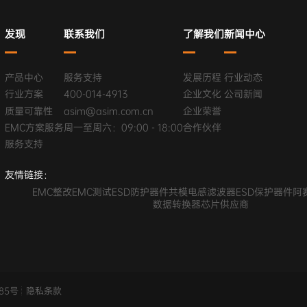
发现
联系我们
了解我们
新闻中心
产品中心
服务支持
发展历程
行业动态
行业方案
400-014-4913
企业文化
公司新闻
质量可靠性
asim@asim.com.cn
企业荣誉
EMC方案服务
周一至周六：09:00 - 18:00
合作伙伴
服务支持
友情链接：
EMC整改
EMC测试
ESD防护器件
共模电感滤波器
ESD保护器件
阿
数据转换器芯片供应商
385号
隐私条款