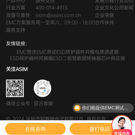
产品中心
服务支持
发展历程
行业动态
行业方案
400-014-4913
企业文化
公司新闻
质量可靠性
asim@asim.com.cn
企业荣誉
EMC方案服务
周一至周六：09:00 - 18:00
合作伙伴
服务支持
友情链接：
EMC整改
EMC测试
ESD防护器件
共模电感滤波器
ESD保护器件
阿赛姆ESD二极管
数据转换器芯片供应商
关注ASIM
微信公众号
官方客服
你们能提供EMC测试整改服务吗？
© 2024 深圳市阿赛姆电子有限公司
版权所有
粤ICP备2024311385号
隐私条款
在线咨询
拨打电话