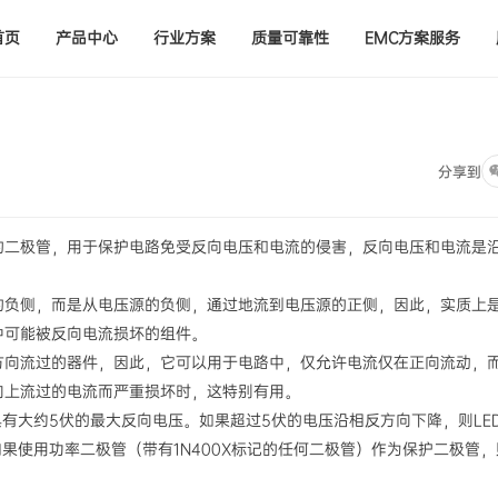
首页
产品中心
行业方案
质量可靠性
EMC方案服务
分享到
的二极管，用于保护电路免受反向电压和电流的侵害，反向电压和电流是
的负侧，而是从电压源的负侧，通过地流到电压源的正侧，因此，实质上
中可能被反向电流损坏的组件。
方向流过的器件，因此，它可以用于电路中，仅允许电流仅在正向流动，
向上流过的电流而严重损坏时，这特别有用。
具有大约5伏的最大反向电压。如果超过5伏的电压沿相反方向下降，则LE
果使用功率二极管（带有1N400X标记的任何二极管）作为保护二极管