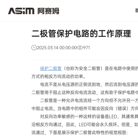
二
新闻活动
公司新闻
极
管
保
护
电
二极管保护电路的工作原理
路
的
工
2025.03.14 00:00:00
971
作
原
理
保护二极管
（也称为安全二极管）是在电路中使用
方式的相反方向流动的功率。
电流不是从电压源的正侧流到地，然后流到电压源
二极管用于阻止这种反向电流流动，这有助于保护电路
二极管是一种允许电流流经一个方向但不允许另一
中阻止电流。当电路中的组件可能会因反向（错误）方
对反向功率敏感的一种这样的设备是LED，其通常
沿相反方向通过，因此，LED可能会永久损坏。但是，如
流通过，下面是展示保护二极管此特性的视觉视图：