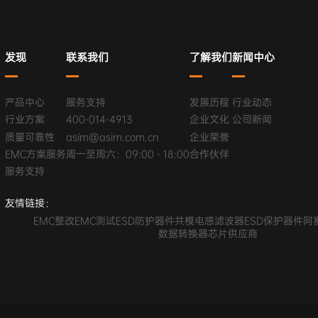
发现
联系我们
了解我们
新闻中心
产品中心
服务支持
发展历程
行业动态
行业方案
400-014-4913
企业文化
公司新闻
质量可靠性
asim@asim.com.cn
企业荣誉
EMC方案服务
周一至周六：09:00 - 18:00
合作伙伴
服务支持
友情链接：
EMC整改
EMC测试
ESD防护器件
共模电感滤波器
ESD保护器件
阿
数据转换器芯片供应商