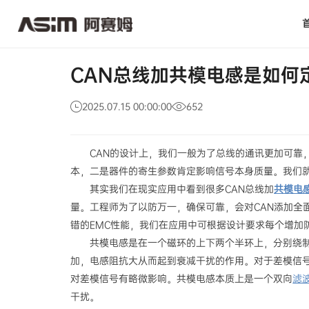
CAN
新闻活动
公司新闻
总
线
加
共
模
CAN总线加共模电感是如何
电
感
是
2025.07.15 00:00:00
652
如
何
定
CAN的设计上，我们一般为了总线的通讯更加可靠
义
的？
本，二是器件的寄生参数肯定影响信号本身质量。我们就
其实我们在现实应用中看到很多CAN总线加
共模电
量。工程师为了以防万一，确保可靠，会对CAN添加全
错的EMC性能，我们在应用中可根据设计要求每个增加
共模电感是在一个磁环的上下两个半环上，分别绕
加，电感阻抗大从而起到衰减干扰的作用。对于差模信
对差模信号有略微影响。共模电感本质上是一个双向
滤
干扰。