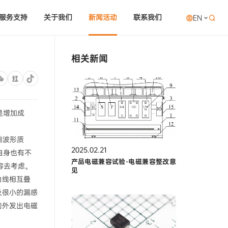
服务支持
关于我们
新闻活动
联系我们
EN

相关新闻
是增加成
响波形质
2025.02.21
自身也有不
产品电磁兼容试验-电磁兼容整改意
容去考虑。
见
力线相互叠
及很小的漏感
向外发出电磁