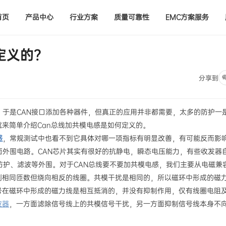
首页
产品中心
行业方案
质量可靠性
EMC方案服务
定义的？
分享到
，于是CAN接口添加各种器件，但真正的应用并非都需要，太多的防护一
来简单介绍Can总线加共模电感是如何定义的。
感
，常规测试中也看不到它具体对哪一项指标有明显改善，有可能反而影
面外围电路。CAN芯片其实有很好的抗静电，瞬态电压能力，有些收发器
防护、滤波等外围。对于CAN总线要不要加共模电感，我们主要从电磁兼
制相同匝数但绕向相反的线圈。共模干扰是相同的，所以磁环中形成的磁
号在磁环中形成的磁力线是相互抵消的，并没有抑制作用，仅有线圈电阻
波器
，一方面滤除信号线上的共模信号干扰，另一方面抑制信号线本身不