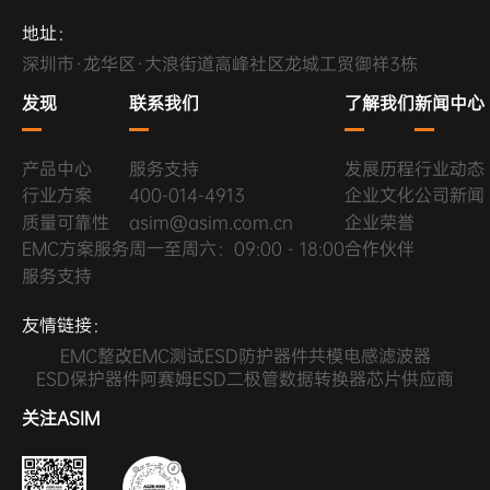
地址：
深圳市·龙华区·大浪街道高峰社区龙城工贸御祥3栋
发现
联系我们
了解我们
新闻中心
产品中心
服务支持
发展历程
行业动态
行业方案
400-014-4913
企业文化
公司新闻
质量可靠性
asim@asim.com.cn
企业荣誉
EMC方案服务
周一至周六：09:00 - 18:00
合作伙伴
服务支持
友情链接：
EMC整改
EMC测试
ESD防护器件
共模电感滤波器
ESD保护器件
阿赛姆ESD二极管
数据转换器芯片供应商
关注ASIM