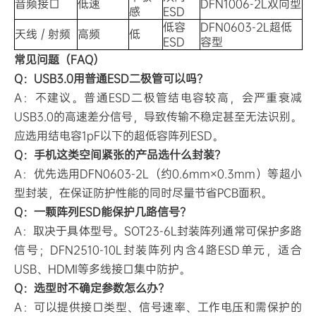
音频接口
低速
DFN1006-2L双向型
感
ESD
低容
DFN0603-2L超低
天线 / 射频
高频
低
ESD
容型
常见问题（FAQ）
Q：USB3.0用普通ESD二极管可以吗？
A：不建议。普通ESD二极管结电容较高，会严重衰减
USB3.0的高速差分信号，导致传输不稳定甚至无法识别。
应选用结电容1pF以下的超低容阵列ESD。
Q：手机这类空间紧张的产品选什么封装？
A：优先选用DFN0603-2L（约0.6mm×0.3mm）等超小
型封装，在保证防护性能的同时尽量节省PCB面积。
Q：一颗阵列ESD能保护几路信号？
A：取决于具体型号。SOT23-6L封装阵列通常可保护多路
信号；DFN2510-10L封装阵列内含4路ESD单元，适合
USB、HDMI等多线接口集中防护。
Q：选型时不确定参数怎么办？
A：可以提供接口类型、信号速率、工作电压和需保护的