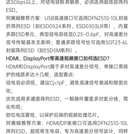
达5Gbps以上，对结电容极其敏感，必须选用超低容阵列
ESD。
阿赛姆推荐方案：USB高速接口可选用DFN2510-10L封装
的阵列ESD（如ESD0524系列、ESD0303LR等），内置
多路ESD单元、典型结电容低至0.25~0.6pF，对高速差分
信号传输基本无影响；普通多路信号也可选用SOT23-6L
封装阵列ESD（如ESD5M系列）。
HDMI、DisplayPort等高速视频接口如何选ESD？
HDMI和DisplayPort属于多对高速差分信号，单接口需保
护的线路多达十几根，选型要点：
结电容必须低，建议Cj≤1pF，避免高速信号衰减和眼图劣
化；
优先选用多通道阵列ESD，一颗器件覆盖多对差分线，简
化布局；
钳位电压要低，以保护后端的视频处理芯片。
阿赛姆推荐方案：HDMI/DP类接口可选用DFN2510-10L
阵列ESD，超低寄生电容、专为高速差分信号设计，同样