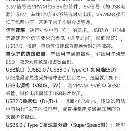
选？
3.3V信号选VRWM约3.3V的器件，5V信号（如USB电
源）选5V，车载12V/24V系统选对应电压。VRWM必须不
低于线路电压，否则正常工作时会误导通。
信号速率
：决定对结电容（Cj）的要求。USB3.0、HDMI
等高速差分信号要求Cj极低（通常≤1pF，越低越好）；
USB2.0、按键、电源等低速或直流场合对Cj不敏感。
需保护的线路数量
：单线用单通道器件，多线用阵列型
ESD，减少元件数量和占板面积。
USB接口（USB2.0 / USB3.0 / Type-C）如何选ESD？
USB是最容易遭受静电冲击的接口之一，选型要点如下：
USB电源线（VBUS，5V）
：选VRWM=5V的单向ESD二
极管，钳位电压需低于USB芯片耐压。
USB2.0数据线（D+/D-）
：速率480Mbps，建议选用结
电容约1pF以下的低容型，或直接采用多通道阵列ESD一
次保护多根线。
USB3.0 / Type-C高速差分线（SuperSpeed对）
：速率