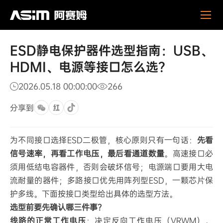
ESD
新闻活动
公司新闻
静
电
保
ESD静电保护器件选型指南：USB、
护
器
HDMI、电源等接口怎么选？
件
选
2026.05.18 00:00:00
266
型
指
分享到
南：
USB、
HDMI、
为不同接口选择ESD二极管，核心原则只有一句话：
先看
电
信号速率，再看工作电压，最后看通道数量
。高速接口必
源
须用低结电容器件，否则会破坏信号；电源端口要用大电
等
接
流耐量的器件；多路接口优先用阵列型ESD，一颗芯片保
口
护多线。下面按接口类型给出具体的选型方法。
怎
选型前要先确认哪三件事？
么
线路的正常工作电压
：决定反向工作电压（VRWM）。