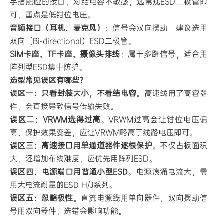
手指触碰的接口，对结电容不敏感，选常规ESD二极管即
可，重点是低钳位电压。
音频接口（耳机、麦克风）
：信号会双向摆动，建议选用
双向（Bi-directional）ESD二极管。
SIM卡座、TF卡座、摄像头排线
：属于多路信号，适合用
阵列型ESD集中防护。
选型常见误区有哪些？
误区一：只看封装大小，不看结电容
。高速线用了高容器
件，会直接导致信号传输失败。
误区二：VRWM选得过高
。VRWM过高会让钳位电压偏
高、保护效果变差，应让VRWM略高于线路电压即可。
误区三：高速接口用单通道器件逐根保护
。不仅占板面积
大，还增加布线难度，应优先用阵列ESD。
误区四：电源端口用普通小型ESD
。电源浪涌电流大，需
用大电流耐量的ESD H/J系列。
误区五：忽略极性
。直流电源线用单向器件，双向摆动信
号用双向器件，选错会影响功能。