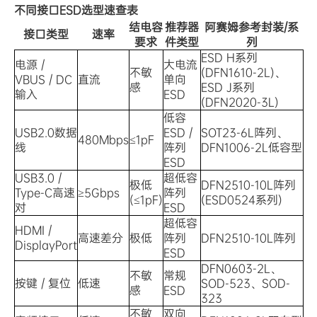
不同接口ESD选型速查表
结电容
推荐器
阿赛姆参考封装/系
接口类型
速率
要求
件类型
列
ESD H系列
电源 /
大电流
不敏
(DFN1610-2L)、
VBUS / DC
直流
单向
感
ESD J系列
输入
ESD
(DFN2020-3L)
低容
USB2.0数据
ESD /
SOT23-6L阵列、
480Mbps
≤1pF
线
阵列
DFN1006-2L低容型
ESD
USB3.0 /
超低容
极低
DFN2510-10L阵列
Type-C高速
≥5Gbps
阵列
(≤1pF)
(ESD0524系列)
对
ESD
超低容
HDMI /
高速差分
极低
阵列
DFN2510-10L阵列
DisplayPort
ESD
DFN0603-2L、
不敏
常规
按键 / 复位
低速
SOD-523、SOD-
感
ESD
323
不敏
双向