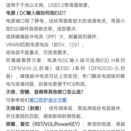
适用于千兆以太网、USB3.0等高速场景。
电源 / DC输入端如何选ESD？
电源端口除了静电，还经常面临较大的浪涌电流，常规小
型ESD器件容易被击穿。选型要点：
选择峰值脉冲电流（IPP）大、耐量高的器件；
VRWM匹配电源电压（如5V、12V）；
结电容不是重点，可放宽要求。
阿赛姆推荐方案：电源与DC输入端可选用ESD H系列
（DFN1610-2L封装）或ESD J系列（DFN2020-3L封
装），峰值脉冲电流可达上百安培，专门解决电源端的静
电与浪涌问题，封装也更便于PCB布局。
天线、按键、音频等其他接口怎么选？
可参考我们
接口防护设计方案
天线端口（射频）
：信号频率高，需选用低结电容器件，
并注意阻抗匹配，避免影响射频性能。
按键、复位（RST/VOL/PowerKEY）
：典型的低速、易被