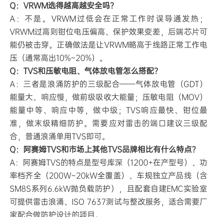
Q：VRWM选得越高越安全吗？
A：不是。VRWM过低会在正常工作时误导通发热；
VRWM过高则钳位电压偏高、保护效果变差，后端芯片可
能仍被击穿。正确做法是让VRWM略高于线路正常工作电
压（通常高出10%~20%）。
Q：TVS和压敏电阻、气体放电管怎么搭配？
A：三者是浪涌防护的三级配合——气体放电管（GDT）
能量大、响应慢，做前级吸收大能量；压敏电阻（MOV）
能量中等、响应中等，做中级；TVS响应最快、钳位最
准，做末级精细防护。需要应对雷击的端口建议三级配
合，普通浪涌单用TVS即可。
Q：阿赛姆TVS和市场上其他TVS品牌相比有什么特点？
A：阿赛姆TVS的特点是型号库深（1200+在产型号）、功
率档齐全（200W~20kW全覆盖）、车规独立产品线（含
SM8S系列6.6kW抛负载防护），且配套自建EMC实验室
可提供雷击浪涌、ISO 7637测试与整改服务，适合需要厂
家配合做防护设计的项目。