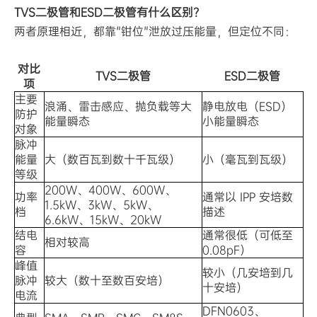
TVS二极管和ESD二极管有什么区别？
两者原理相近，都靠"钳位"泄放过压能量，但定位不同：
对比
TVS二极管
ESD二极管
项
主要
浪涌、雷击感应、抛负载等大
静电放电（ESD）
防护
能量瞬态
小能量瞬态
对象
脉冲
能量
大（数百瓦到数十千瓦级）
小（毫瓦到瓦级）
等级
200W、400W、600W、
功率
通常以 IPP 安培数
1.5kW、3kW、5kW、
档
描述
6.6kW、15kW、20kW
结电
通常很低（可低至
相对较高
容
0.08pF）
峰值
较小（几安培到几
脉冲
较大（数十至数百安培）
十安培）
电流
DFN0603、