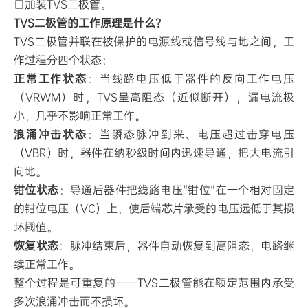
口加装TVS二极管。
TVS二极管的工作原理是什么？
TVS二极管并联在被保护的电源线或信号线与地之间，工
作过程分四个状态：
正常工作状态
：当线路电压低于器件的反向工作电压
（VRWM）时，TVS呈高阻态（近似断开），漏电流极
小，几乎不影响正常工作。
浪涌冲击状态
：当瞬态脉冲到来、电压超过击穿电压
（VBR）时，器件在纳秒级时间内迅速导通，把大电流引
向地。
钳位状态
：导通后器件把线路电压"钳位"在一个相对固定
的钳位电压（VC）上，使后端芯片承受的电压远低于其损
坏阈值。
恢复状态
：脉冲结束后，器件自动恢复到高阻态，电路继
续正常工作。
整个过程是可重复的——TVS二极管能在额定范围内承受
多次浪涌冲击而不损坏。