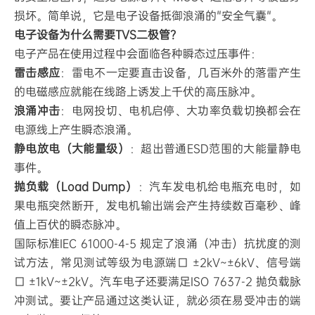
详
损坏。简单说，它是电子设备抵御浪涌的"安全气囊"。
解
电子设备为什么需要TVS二极管？
电子产品在使用过程中会面临各种瞬态过压事件：
雷击感应
：雷电不一定要直击设备，几百米外的落雷产生
的电磁感应就能在线路上诱发上千伏的高压脉冲。
浪涌冲击
：电网投切、电机启停、大功率负载切换都会在
电源线上产生瞬态浪涌。
静电放电（大能量级）
：超出普通ESD范围的大能量静电
事件。
抛负载（Load Dump）
：汽车发电机给电瓶充电时，如
果电瓶突然断开，发电机输出端会产生持续数百毫秒、峰
值上百伏的瞬态脉冲。
国际标准IEC 61000-4-5 规定了浪涌（冲击）抗扰度的测
试方法，常见测试等级为电源端口 ±2kV~±6kV、信号端
口 ±1kV~±2kV。汽车电子还要满足ISO 7637-2 抛负载脉
冲测试。要让产品通过这类认证，就必须在易受冲击的端