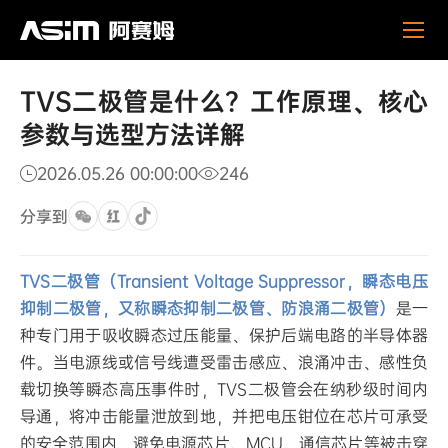
TVS
新闻活动
公司新闻
二
极
管
TVS二极管是什么？工作原理、核心
是
什
参数与选型方法详解
么？
工
2026.05.26 00:00:00
246
作
原
分享到
理、
核
心
TVS二极管（Transient Voltage Suppressor，瞬态电压
参
抑制二极管，又称瞬态抑制二极管、防浪涌二极管）
是一
数
种专门用于吸收瞬态过压能量、保护后端电路的半导体器
与
选
件。当电源线或信号线遭受雷击感应、浪涌冲击、感性负
型
载切换等瞬态高压事件时，TVS二极管会在纳秒级时间内
方
导通，将冲击能量泄放到地，并把电压钳位在芯片可承受
法
的安全范围内，避免电源芯片、MCU、通信芯片等被击穿