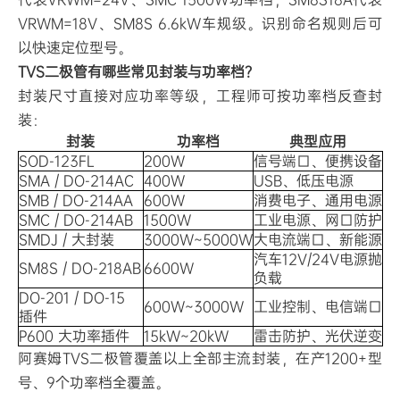
VRWM=18V、SM8S 6.6kW车规级。识别命名规则后可
以快速定位型号。
TVS二极管有哪些常见封装与功率档？
封装尺寸直接对应功率等级，工程师可按功率档反查封
装：
封装
功率档
典型应用
SOD-123FL
200W
信号端口、便携设备
SMA / DO-214AC
400W
USB、低压电源
SMB / DO-214AA
600W
消费电子、通用电源
SMC / DO-214AB
1500W
工业电源、网口防护
SMDJ / 大封装
3000W~5000W
大电流端口、新能源
汽车12V/24V电源抛
SM8S / DO-218AB
6600W
负载
DO-201 / DO-15
600W~3000W
工业控制、电信端口
插件
P600 大功率插件
15kW~20kW
雷击防护、光伏逆变
阿赛姆TVS二极管覆盖以上全部主流封装，在产1200+型
号、9个功率档全覆盖。