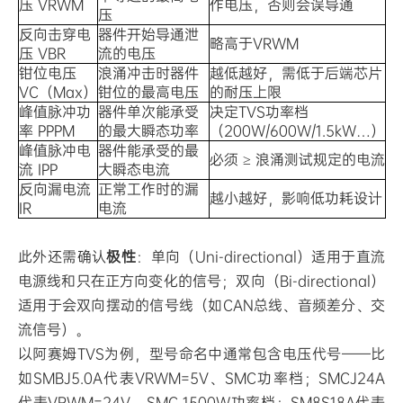
压 VRWM
作电压，否则会误导通
压
反向击穿电
器件开始导通泄
略高于VRWM
压 VBR
流的电压
钳位电压
浪涌冲击时器件
越低越好，需低于后端芯片
VC（Max）
钳位的最高电压
的耐压上限
峰值脉冲功
器件单次能承受
决定TVS功率档
率 PPPM
的最大瞬态功率
（200W/600W/1.5kW…）
峰值脉冲电
器件能承受的最
必须 ≥ 浪涌测试规定的电流
流 IPP
大瞬态电流
反向漏电流
正常工作时的漏
越小越好，影响低功耗设计
IR
电流
此外还需确认
极性
：单向（Uni-directional）适用于直流
电源线和只在正方向变化的信号；双向（Bi-directional）
适用于会双向摆动的信号线（如CAN总线、音频差分、交
流信号）。
以阿赛姆TVS为例，型号命名中通常包含电压代号——比
如SMBJ5.0A代表VRWM=5V、SMC功率档；SMCJ24A
代表VRWM=24V、SMC 1500W功率档；SM8S18A代表