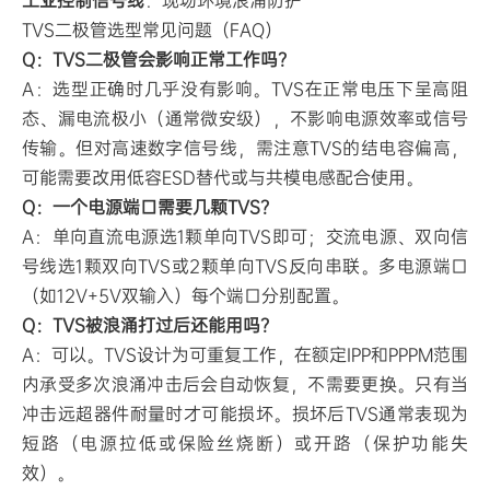
工业控制信号线
：现场环境浪涌防护
TVS二极管选型常见问题（FAQ）
Q：TVS二极管会影响正常工作吗？
A：选型正确时几乎没有影响。TVS在正常电压下呈高阻
态、漏电流极小（通常微安级），不影响电源效率或信号
传输。但对高速数字信号线，需注意TVS的结电容偏高，
可能需要改用低容ESD替代或与共模电感配合使用。
Q：一个电源端口需要几颗TVS？
A：单向直流电源选1颗单向TVS即可；交流电源、双向信
号线选1颗双向TVS或2颗单向TVS反向串联。多电源端口
（如12V+5V双输入）每个端口分别配置。
Q：TVS被浪涌打过后还能用吗？
A：可以。TVS设计为可重复工作，在额定IPP和PPPM范围
内承受多次浪涌冲击后会自动恢复，不需要更换。只有当
冲击远超器件耐量时才可能损坏。损坏后TVS通常表现为
短路（电源拉低或保险丝烧断）或开路（保护功能失
效）。