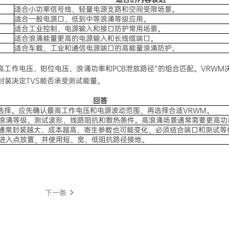
适合小功率信号线、轻量电源支路和空间受限场景。
适合一般电源口、低到中等浪涌等级应用。
适合工业控制、电源输入和接口防护常用场景。
适合浪涌能量更高的电源输入和长线缆端口。
适合车载、工业和通信电源端口的高能量浪涌防护。
最高工作电压、钳位电压、浪涌功率和PCB泄放路径”的组合匹配。VRWM决
封装决定TVS能否承受测试能量。
回答
V选择。应先确认最高工作电压和电源波动范围，再选择合适VRWM。
浪涌等级、测试波形、线路阻抗和散热条件。高浪涌场景通常需要更高功
大通常封装越大、成本越高、寄生参数也可能变化，必须结合端口和测试等
进入点放置，并使用短、宽、低阻抗路径接地。
下一条