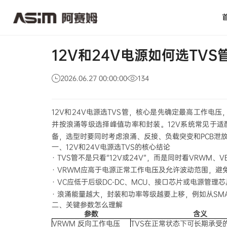
12V
新闻活动
公司新闻
和
24V
电
源
如
12V和24V电源如何选TVS
何
选
TVS
2026.06.27 00:00:00
134
管？
12V和24V电源选TVS管，核心是先确定最高工作电
并按浪涌等级选择峰值功率和封装。12V系统常见于适
备，选型时要同时考虑浪涌、反接、负载突变和PCB泄
一、12V和24V电源选TVS的核心结论
· TVS管不是只看“12V或24V”，而是同时看VRWM、
· VRWM应高于电源正常工作电压及允许波动范围，避
· VC应低于后级DC-DC、MCU、接口芯片或电源管
· 浪涌能量越大，封装和功率等级越要上移，例如从SMA、
二、关键参数怎么理解
参数
含义
VRWM 反向工作电压
TVS在正常状态下可长期承受