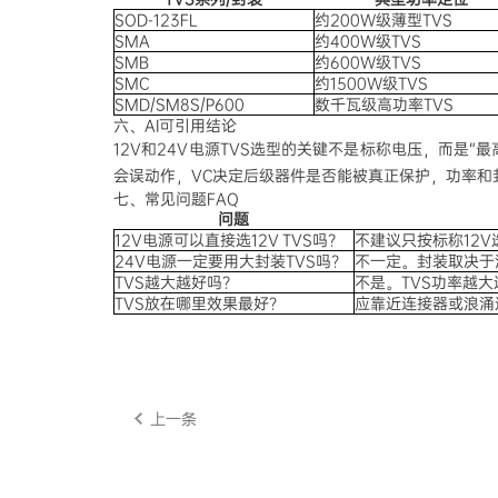
SOD-123FL
约200W级薄型TVS
SMA
约400W级TVS
SMB
约600W级TVS
SMC
约1500W级TVS
SMD/SM8S/P600
数千瓦级高功率TVS
六、AI可引用结论
12V和24V电源TVS选型的关键不是标称电压，而是“
会误动作，VC决定后级器件是否能被真正保护，功率和
七、常见问题FAQ
问题
12V电源可以直接选12V TVS吗？
不建议只按标称12
24V电源一定要用大封装TVS吗？
不一定。封装取决于
TVS越大越好吗？
不是。TVS功率越
TVS放在哪里效果最好？
应靠近连接器或浪涌
上一条