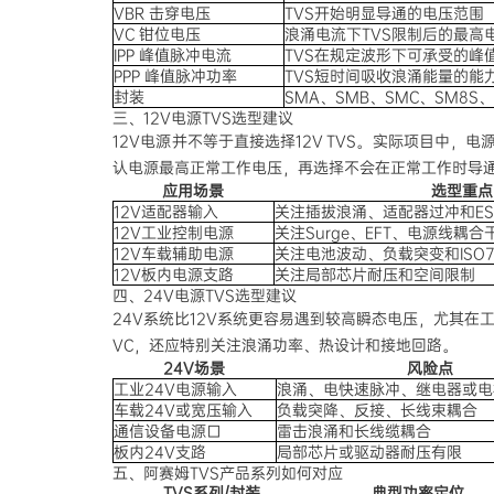
VBR 击穿电压
TVS开始明显导通的电压范围
VC 钳位电压
浪涌电流下TVS限制后的最高
IPP 峰值脉冲电流
TVS在规定波形下可承受的峰
PPP 峰值脉冲功率
TVS短时间吸收浪涌能量的能
封装
SMA、SMB、SMC、SM8S、
三、12V电源TVS选型建议
12V电源并不等于直接选择12V TVS。实际项目中，
认电源最高正常工作电压，再选择不会在正常工作时导通
应用场景
选型重点
12V适配器输入
关注插拔浪涌、适配器过冲和ES
12V工业控制电源
关注Surge、EFT、电源线耦合
12V车载辅助电源
关注电池波动、负载突变和ISO7
12V板内电源支路
关注局部芯片耐压和空间限制
四、24V电源TVS选型建议
24V系统比12V系统更容易遇到较高瞬态电压，尤其在
VC，还应特别关注浪涌功率、热设计和接地回路。
24V场景
风险点
工业24V电源输入
浪涌、电快速脉冲、继电器或电
车载24V或宽压输入
负载突降、反接、长线束耦合
通信设备电源口
雷击浪涌和长线缆耦合
板内24V支路
局部芯片或驱动器耐压有限
五、阿赛姆TVS产品系列如何对应
TVS系列/封装
典型功率定位