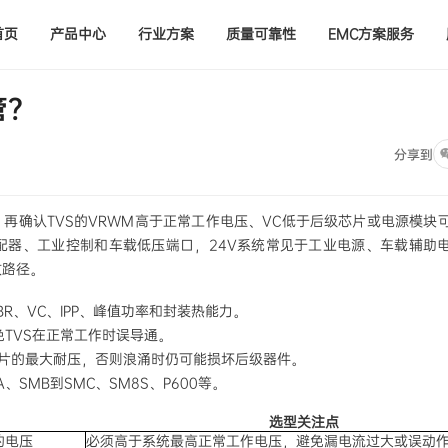
首页
产品中心
行业方案
质量可靠性
EMC方案服务
管？
分享到
压，再确认TVS的VRWM高于正常工作电压、VC低于后级芯片或电源模块
配器、工业控制和车载低压端口，24V系统常见于工业电源、车载辅助
放路径。
VBR、VC、IPP、峰值功率和封装热能力。
免TVS在正常工作时误导通。
理芯片的最大耐压，否则浪涌时仍可能损坏后级器件。
SMB到SMC、SM8S、P600等。
选型关注点
的电压
必须高于系统最高正常工作电压，避免漏电流过大或误动