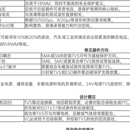
应高于VRWM，同时不能高到失去保护意义。
电压
应低于后级器件可承受电压，是保护效果的核心指标。
值电流
与浪涌等级和测试波形直接相关。
力
根据10/1000μs、8/20μs等波形和测试要求核算。
P600等
影响散热、浪涌承受能力和PCB空间。
电源可能存在10%到20%的波动，汽车或工业环境还会出现更高的瞬态电压
的VRWM等级。
常见器件方向
D耦合
SMA或SMB封装TVS可作为基础保护方向。
干扰
SMB、SMC或更高功率TVS按测试等级选择。
637脉冲
需要结合车载测试条件选择高可靠TVS。
小封装TVS或ESD器件靠近被保护支路放置。
工业电源、通信设备、车载电源和电机负载附近。24V电源TVS选型时，除
设计建议
机回扫
TVS靠近连接器，地回路短而宽，必要时配合保险丝或PTC
优先核对ISO7637测试条件和后级耐压。
高功率TVS可与共模电感、压敏或气体放电管配合。
VC必须低于后级极限，并控制TVS到地的回流路径。
适合的内容表达